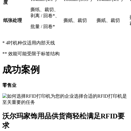
度
撕纸、裁切、
剥离 / 回卷*、
纸张处理
撕紙、裁切
撕紙、裁切
批量 / 回卷*
* 4吋机种仅适用内部天线
** 效能可能受限于标签结构
成功案例
零售业
沃尔玛家饰用品供货商轻松满足RFID要
求