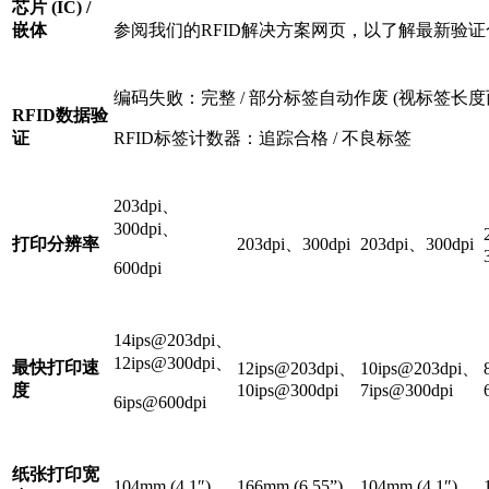
芯片 (IC) /
嵌体
参阅我们的RFID解决方案网页，以了解最新验
编码失败：完整 / 部分标签自动作废 (视标签长度
RFID数据验
证
RFID标签计数器：追踪合格 / 不良标签
203dpi、
300dpi、
打印分辨率
203dpi、300dpi
203dpi、300dpi
600dpi
14ips@203dpi、
12ips@300dpi、
最快打印速
12ips@203dpi、
10ips@203dpi、
度
10ips@300dpi
7ips@300dpi
6ips@600dpi
纸张打印宽
104mm (4.1″)
166mm (6.55”)
104mm (4.1″)