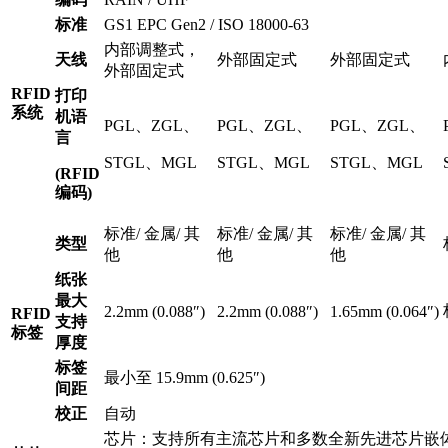
标准
GS1 EPC Gen2 / ISO 18000-63
内部调整式，
天线
外部固定式
外部固定式
外部固定式
RFID
打印
系统
机语
PGL、ZGL、
PGL、ZGL、
PGL、ZGL、
言
STGL、MGL
STGL、MGL
STGL、MGL
(RFID
编码)
标准/ 金属/ 其
标准/ 金属/ 其
标准/ 金属/ 其
类型
他
他
他
纸张
最大
2.2mm (0.088″)
2.2mm (0.088″)
1.65mm (0.064″)
RFID
支持
标签
厚度
标签
最小至 15.9mm (0.625″)
间距
校正
自动
芯片：支持所有主流芯片和多数全新先进芯片嵌