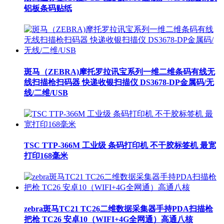
铝板条码贴纸
斑马（ZEBRA)摩托罗拉讯宝系列一维二维条码有线无
线扫描枪扫码器 快递收银扫描仪 DS3678-DP金属码/无
线/二维/USB
TSC TTP-366M 工业级 条码打印机 不干胶标签机 最宽
打印168毫米
zebra斑马TC21 TC26二维数据采集器手持PDA扫描枪
把枪 TC26 安卓10（WIFI+4G全网通）高通八核