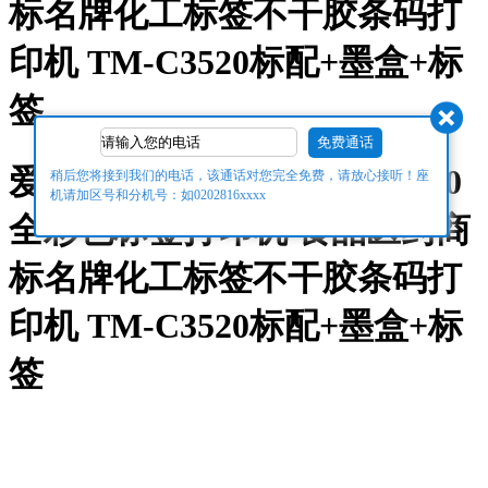
标名牌化工标签不干胶条码打
印机 TM-C3520标配+墨盒+标
签
爱普生（EPSON）TM-C3520
稍后您将接到我们的电话，该通话对您完全免费，请放心接听！座
机请加区号和分机号：如0202816xxxx
全彩色标签打印机 食品医药商
标名牌化工标签不干胶条码打
印机 TM-C3520标配+墨盒+标
签